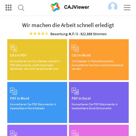
Wir machen die Arbeit schnell erledigt
Bewertung:
4.7
/ 5 -
822,888
Stimmen
CAJ in PDF
CAJ in Word
Konvertieren Sie CAJ-Dateien schnell in
CAJ-Dateien in Word-Dokumente
PDF-Dokumente, nicht chaotische
konvertieren Text kann direkt bearbeitet
Versionen, die nicht verstümmelt sind
werden
PDF in Word
PDF in Excel
Konvertieren Sie PDF-Dokumente in
Konvertieren Sie PDF-Dokumente in
bearbeitbare Word-Dateien
bearbeitbare Excel-Dokumente