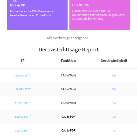
PDF in JPG
PDF in PPT
Extrahieren Sie Bilder aus PDF-
Konvertieren Sie PDF-Dokumente in
Dokumenten oder nehmen Sie jede Seite
bearbeitbare Folien PowerPoint
als separate Dokumente
Alle Werkzeuge anzeigen
Der Lasted Usage Report
IP
Funktion
Geschwindigkeit
110.87.123.***
CAJ to Word
39s
110.87.123.***
CAJ to Word
36s
1.192.169.***
CAJ to Word
0s
119.39.54.***
CAJ to PDF
0s
119.39.54.***
CAJ to PDF
0s