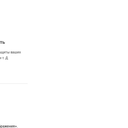
ть
защиты ваших
 т. Д.
бражения».