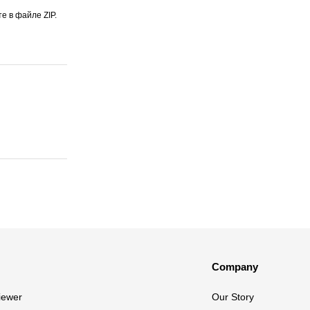
 в файле ZIP.
Company
iewer
Our Story