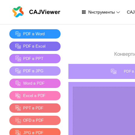
Nнструменты
CAJ
PDF в Word
PDF в Excel
Конверт
PDF в PPT
PDF в JPG
PDF в
Word в PDF
Excel в PDF
PPT в PDF
OFD в PDF
JPG в PDF