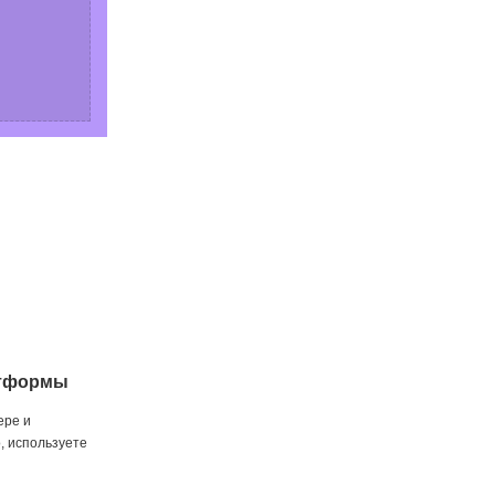
атформы
ере и
, используете