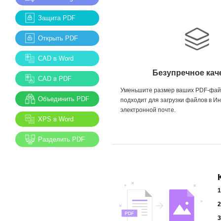
Защита PDF
Открыть PDF
CAD в Word
Безупречное кач
CAD в PDF
Уменьшите размер ваших PDF-файл
Объединить PDF
подходит для загрузки файлов в Ин
электронной почте.
XPS в Word
Разделить PDF
1
2
3