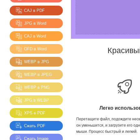
CAJ в PDF
JPG в Word
CAJ в Word
Красивы
OFD в Word
WEBP в JPG
WEBP в JPEG
WEBP в PNG
JPG в WEBP
Легко использо
XPS в PDF
Перетащите файл, подождите неско
он уменьшится, и загрузите его о
Сжать PDF
мыши. Процесс быстрый и легкий.
Сжать Image