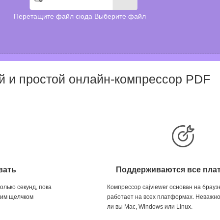
Перетащите файл сюда Выберите файл
й и простой онлайн-компрессор PDF
вать
Поддерживаются все пл
лько секунд, пока
Компрессор cajviewer основан на брауз
дним щелчком
работает на всех платформах. Неважно
ли вы Mac, Windows или Linux.