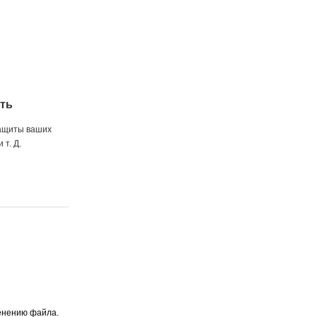
ть
защиты ваших
 т. Д.
енению файла.