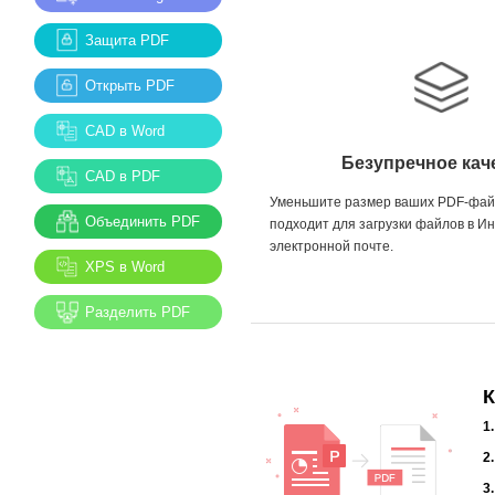
Защита PDF
Открыть PDF
CAD в Word
Безупречное кач
CAD в PDF
Уменьшите размер ваших PDF-файл
Объединить PDF
подходит для загрузки файлов в Ин
электронной почте.
XPS в Word
Разделить PDF
К
1
2
3