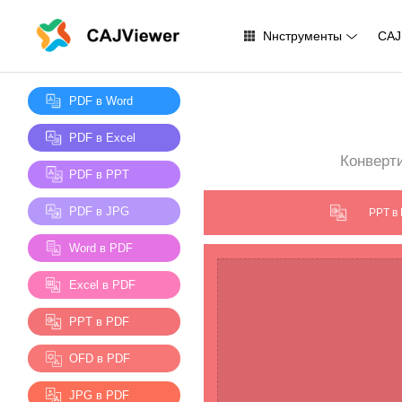
Nнструменты
CAJ
PDF в Word
PDF в Excel
Конверт
PDF в PPT
PDF в JPG
PPT в
Word в PDF
Excel в PDF
PPT в PDF
OFD в PDF
JPG в PDF