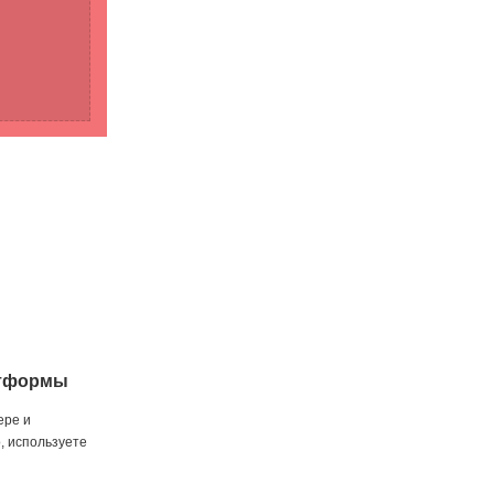
атформы
ере и
, используете