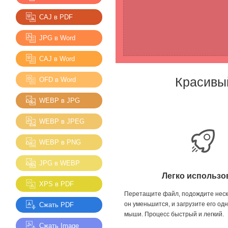
CAJ в PDF
JPG в Word
CAJ в Word
Красивы
OFD в Word
WEBP в JPG
WEBP в JPEG
WEBP в PNG
JPG в WEBP
Легко использо
XPS в PDF
Перетащите файл, подождите неско
он уменьшится, и загрузите его о
Сжать PDF
мыши. Процесс быстрый и легкий.
Сжать Image