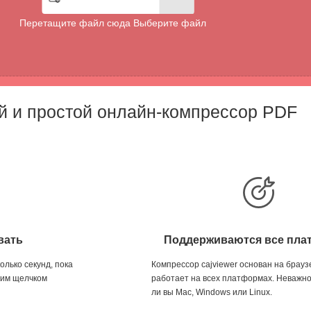
Перетащите файл сюда Выберите файл
й и простой онлайн-компрессор PDF
вать
Поддерживаются все пл
лько секунд, пока
Компрессор cajviewer основан на брауз
дним щелчком
работает на всех платформах. Неважно
ли вы Mac, Windows или Linux.