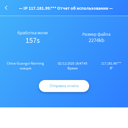
— IP 117.181.99.*** Отчет об использовании —
бработка мочи
Размер файла
157s
2274kb
China-Guangxi-Nanning
02/11/2025 18:47:43
117.181.99.***
окация
Время
IP
Отправка отчета