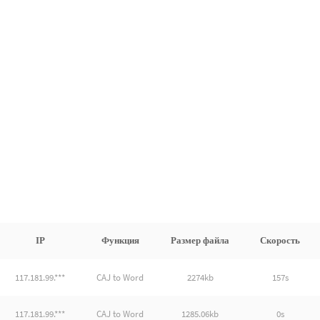
IP
Функция
Размер файла
Скорость
117.181.99.***
CAJ to Word
2274kb
157s
117.181.99.***
CAJ to Word
1285.06kb
0s