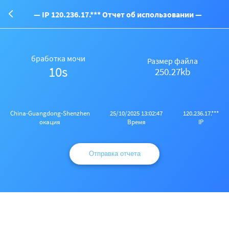
— IP 120.236.17.*** Отчет об использовании —
бработка мочи
Размер файла
10s
250.27kb
China-Guangdong-Shenzhen
25/10/2025 13:02:47
120.236.17.***
окация
Время
IP
Отправка отчета