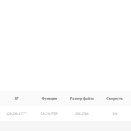
IP
Функция
Размер файла
Скорость
120.236.17.***
CAJ to PDF
250.27kb
10s