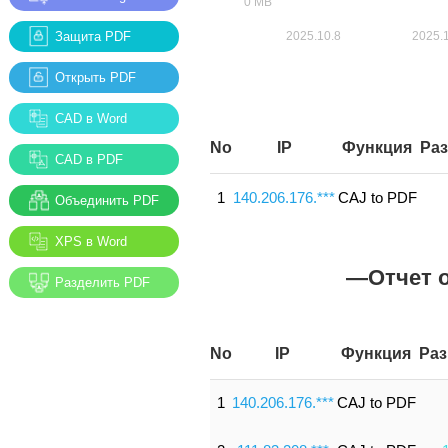
Защита PDF
Открыть PDF
CAD в Word
No
IP
Функция
Ра
CAD в PDF
1
140.206.176.***
CAJ to PDF
Объединить PDF
XPS в Word
—Отчет 
Разделить PDF
No
IP
Функция
Раз
1
140.206.176.***
CAJ to PDF