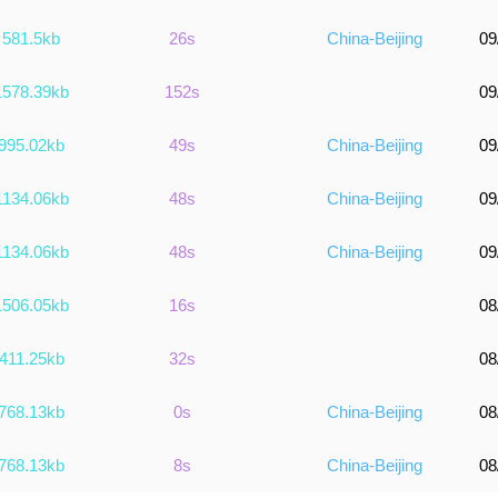
581.5kb
26s
China-Beijing
09
1578.39kb
152s
09
995.02kb
49s
China-Beijing
09
1134.06kb
48s
China-Beijing
09
1134.06kb
48s
China-Beijing
09
1506.05kb
16s
08
411.25kb
32s
08
768.13kb
0s
China-Beijing
08
768.13kb
8s
China-Beijing
08