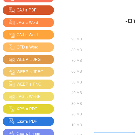
CAJ в PDF
-О
JPG в Word
CAJ в Word
OFD в Word
WEBP в JPG
WEBP в JPEG
WEBP в PNG
JPG в WEBP
XPS в PDF
Сжать PDF
Сжать Image