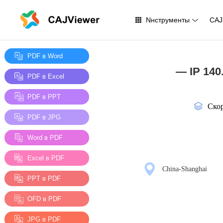
Nнструменты
CAJ
PDF в Word
— IP 140
PDF в Excel
PDF в PPT
Скор
PDF в JPG
Word в PDF
Excel в PDF
China-Shanghai
PPT в PDF
OFD в PDF
JPG в PDF