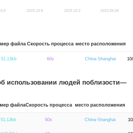
змер файла
Скорость процесса
место расположения
51.13kb
60s
China-Shanghai
10
об использовании людей поблизости—
мер файла
Скорость процесса
место расположения
51.13kb
60s
China-Shanghai
10