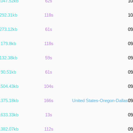
1047.52kb
62s
10
292.31kb
118s
10
273.12kb
61s
09
179.8kb
118s
09
132.38kb
59s
09
90.51kb
61s
09
1504.43kb
104s
09
1375.18kb
166s
United States-Oregon-Dallas
09
1633.33kb
13s
09
1382.07kb
112s
09